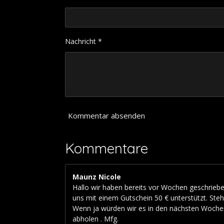
n
1
d
1
e
1
n
1
Nachricht *
1
1
1
1
1
1
1
Kommentar absenden
1
1
S
Kommentare
t
e
r
Maunz Nicole
n
Hallo wir haben bereits vor Wochen geschriebe
e
uns mit einem Gutschein 50 € unterstützt. Ste
Wenn ja würden wir es in den nächsten Wochen
abholen . Mfg.