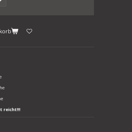
korb
e
öhe
he
 reicht!!!