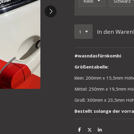
In den Waren
#wasndasfürnkombi
Größentabelle:
klein: 200mm x 15,5mm Höh
Mittel: 250mm x 19,5mm H
Groß: 300mm x 23,5mm Hö
Bestellt solange der vorrat
T
T
T