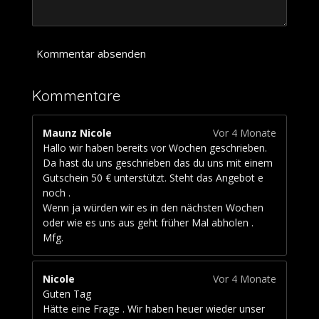
1
1
1
1
Kommentar absenden
1
1
Kommentare
S
t
e
Maunz Nicole
Vor 4 Monate
r
Hallo wir haben bereits vor Wochen geschrieben.
n
Da hast du uns geschrieben das du uns mit einem
e
Gutschein 50 € unterstützt. Steht das Angebot e
noch .
Wenn ja würden wir es in den nächsten Wochen
oder wie es uns aus geht früher Mal abholen .
Mfg.
Nicole
Vor 4 Monate
Guten Tag
Hätte eine Frage . Wir haben heuer wieder unser