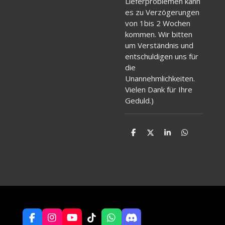
Lieferproblemen kann
es zu Verzögerungen
von 1bis 2 Wochen
kommen. Wir bitten
um Verständnis und
entschuldigen uns für
die
Unannehmlichkeiten.
Vielen Dank für Ihre
Geduld.
)
T
T
T
T
e
e
e
e
i
i
i
i
l
l
l
l
e
e
e
e
n
n
n
n
F
I
Y
T
W
D