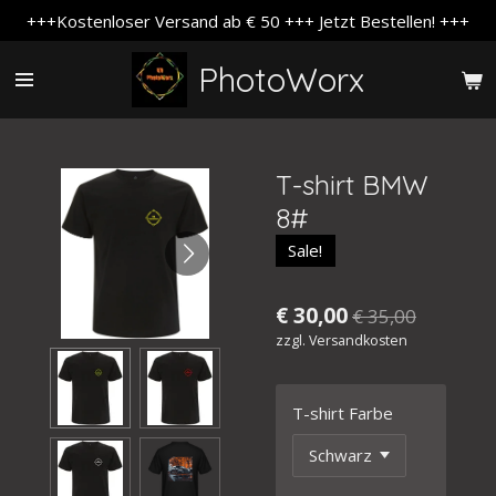
+++Kostenloser Versand ab € 50 +++ Jetzt Bestellen! +++
Zum
Hauptinhalt
PhotoWorx
springen
T-shirt BMW
8#
Sale!
€ 30,00
€ 35,00
zzgl. Versandkosten
T-shirt Farbe