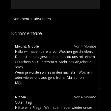
1
1
1
1
Kommentar absenden
1
1
Kommentare
S
t
e
Maunz Nicole
Vor 4 Monate
r
Hallo wir haben bereits vor Wochen geschrieben.
n
Da hast du uns geschrieben das du uns mit einem
e
Gutschein 50 € unterstützt. Steht das Angebot e
noch .
Wenn ja würden wir es in den nächsten Wochen
oder wie es uns aus geht früher Mal abholen .
Mfg.
Nicole
Vor 4 Monate
Guten Tag
Hätte eine Frage . Wir haben heuer wieder unser