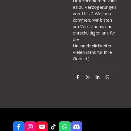
Lieferproblemen kann
es zu Verzögerungen
von 1bis 2 Wochen
kommen. Wir bitten
um Verständnis und
entschuldigen uns für
die
Unannehmlichkeiten.
Vielen Dank für Ihre
Geduld.
)
T
T
T
T
e
e
e
e
i
i
i
i
l
l
l
l
e
e
e
e
n
n
n
n
F
I
Y
T
W
D