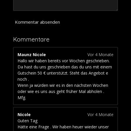
1
1
1
1
Kommentar absenden
1
1
Kommentare
S
t
e
Maunz Nicole
Vor 4 Monate
r
Hallo wir haben bereits vor Wochen geschrieben.
n
Da hast du uns geschrieben das du uns mit einem
e
Gutschein 50 € unterstützt. Steht das Angebot e
noch .
Wenn ja würden wir es in den nächsten Wochen
oder wie es uns aus geht früher Mal abholen .
Mfg.
Nicole
Vor 4 Monate
Guten Tag
Hätte eine Frage . Wir haben heuer wieder unser