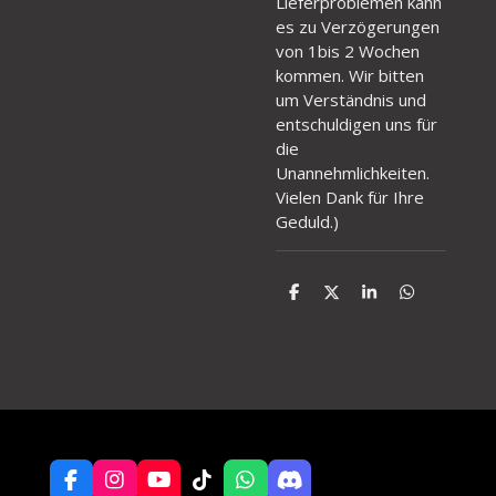
Lieferproblemen kann
es zu Verzögerungen
von 1bis 2 Wochen
kommen. Wir bitten
um Verständnis und
entschuldigen uns für
die
Unannehmlichkeiten.
Vielen Dank für Ihre
Geduld.
)
T
T
T
T
e
e
e
e
i
i
i
i
l
l
l
l
e
e
e
e
n
n
n
n
F
I
Y
T
W
D