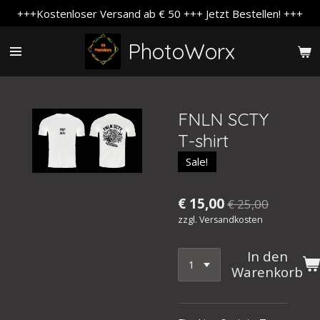
+++Kostenloser Versand ab € 50 +++ Jetzt Bestellen! +++
Zum
Hauptinhalt
PhotoWorx
springen
FNLN SCTY
T-shirt
Sale!
€ 15,00
€ 25,00
zzgl. Versandkosten
In den
Warenkorb