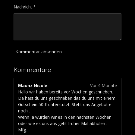
n
1
Nachricht *
1
1
1
1
1
1
1
Kommentar absenden
1
1
Kommentare
S
t
e
Maunz Nicole
Vor 4 Monate
r
Hallo wir haben bereits vor Wochen geschrieben.
n
Da hast du uns geschrieben das du uns mit einem
e
Gutschein 50 € unterstützt. Steht das Angebot e
noch .
Wenn ja würden wir es in den nächsten Wochen
oder wie es uns aus geht früher Mal abholen .
Mfg.