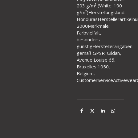
203 g/m² (White: 190
g/m²)Herstellungsland:
HondurasHerstellerartikeln
2000Merkmale:
Farbvielfalt,
besonders
günstigHerstellerangaben
gemäß GPSR: Gildan,
Avenue Louise 65,
Bruxelles 1050,
Belgium,
CustomerServiceActivewear
T
T
T
T
e
e
e
e
i
i
i
i
l
l
l
l
e
e
e
e
n
n
n
n